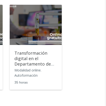
Transformación
Transformació
digital en el
digital en el
Departamento de
Departamento 
Producción
Marketing
Modalidad online.
Modalidad online.
Autoformación
Autoformación
35 horas
35 horas