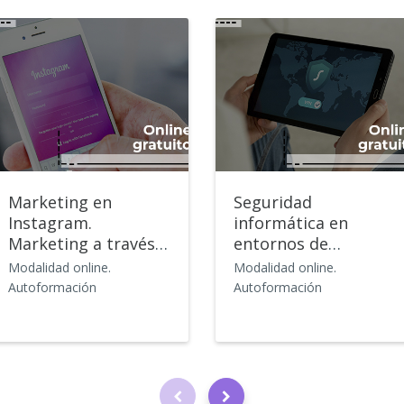
Marketing en
Seguridad
Instagram.
informática en
Marketing a través
entornos de
de las principales
teletrabajo
Modalidad online.
Modalidad online.
Redes Sociales
Autoformación
Autoformación