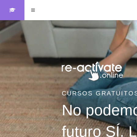
Salta al contenido principal
Panel lateral
CURSOS GRATUITOS
No podemos
futuro SÍ.